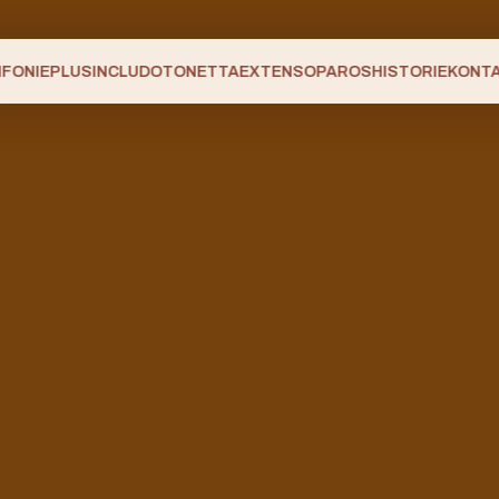
NFONIEPLUS
INCLUDO
TONETTA
EXTENSO
PAROS
HISTORIE
KONT