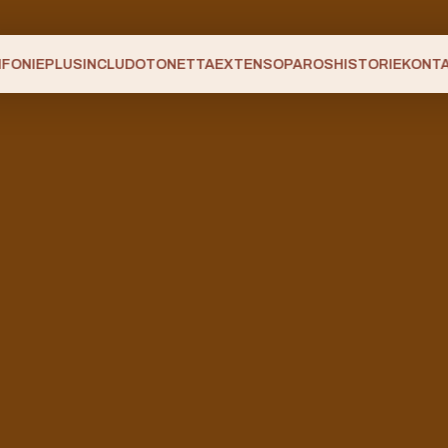
NFONIEPLUS
INCLUDO
TONETTA
EXTENSO
PAROS
HISTORIE
KONT